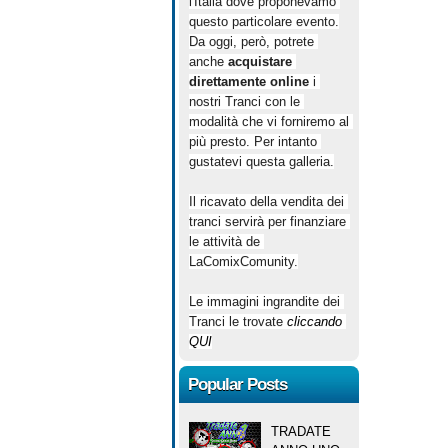
l'Italia dove proponevamo 
questo particolare evento.
Da oggi, però, potrete 
anche 
acquistare 
direttamente online
 i 
nostri Tranci con le 
modalità che vi forniremo al 
più presto. Per intanto 
gustatevi questa galleria.
Il ricavato della vendita dei 
tranci servirà per finanziare 
le attività de 
LaComixComunity.
Le immagini ingrandite dei 
Tranci le trovate 
cliccando 
QUI
Popular Posts
TRADATE