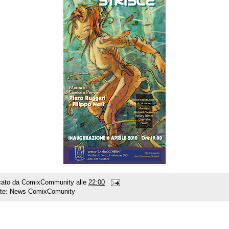
cato da
ComixCommunity
alle
22:00
tte:
News ComixComunity