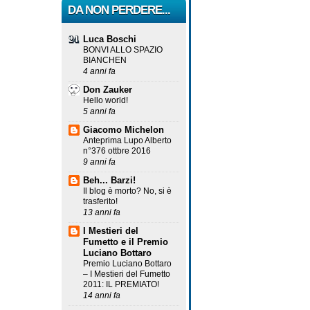
DA NON PERDERE...
Luca Boschi
BONVI ALLO SPAZIO
BIANCHEN
4 anni fa
Don Zauker
Hello world!
5 anni fa
Giacomo Michelon
Anteprima Lupo Alberto
n°376 ottbre 2016
9 anni fa
Beh... Barzi!
Il blog è morto? No, si è
trasferito!
13 anni fa
I Mestieri del
Fumetto e il Premio
Luciano Bottaro
Premio Luciano Bottaro
– I Mestieri del Fumetto
2011: IL PREMIATO!
14 anni fa