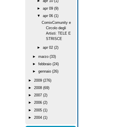
►
apr 10
(1)
►
apr 09
(9)
▼
apr 06
(1)
ComixComunity e
Circolo degli
Artisti: TELE E
STRISCE
►
apr 02
(2)
►
marzo
(33)
►
febbraio
(24)
►
gennaio
(26)
►
2009
(276)
►
2008
(69)
►
2007
(2)
►
2006
(2)
►
2005
(1)
►
2004
(1)