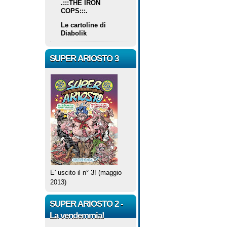
.:::THE IRON
COPS:::.
Le cartoline di
Diabolik
SUPER ARIOSTO 3
E' uscito il n° 3! (maggio
2013)
SUPER ARIOSTO 2 -
La vendemmia!