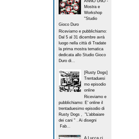
ANNO UNO -
Mostra e
Workshop
"Studio
Gioco Duro
Riceviamo e pubblichiamo:
Dal 5 al 31 dicembre avrà
luogo nella città di Tradate
la prima mostra tematica
dedicata allo Studio Gioco
Duro di...
[Rusty Dogs]
Trentaduesi
mo episodio
online
Riceviamo e
pubblichiamo: E' online il
trentaduesimo episodio di
Rusty Dogs , "L'abbaiare
dei cani " . Ai disegni
Fab...
A Lucca ci