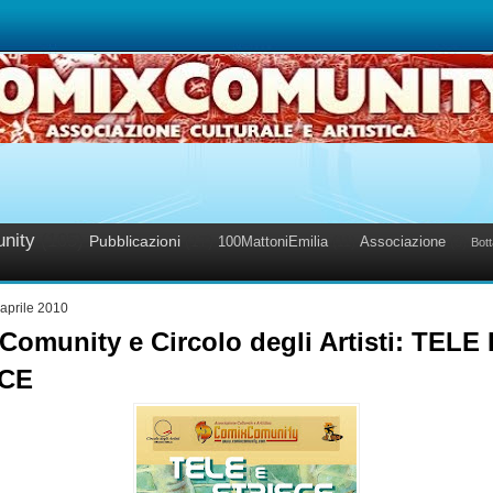
nity
(105)
Pubblicazioni
(17)
100MattoniEmilia
(11)
Associazione
(3)
Bott
 aprile 2010
omunity e Circolo degli Artisti: TELE 
SCE