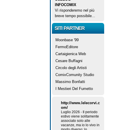
INFOCOMIX
Vi risponderemo nel più
breve tempo possibile...
SITI PARTNER
Moonbase '99
FermoEditore
Cartaigienica Web
Cesare Buffagni
Circolo degli Artisti
ComixComunity Studio
Massimo Bonfatti
I Mestieri Del Fumetto
http://www.lelecorvi.c
om/
Luglio 2026
-
Il periodo
estivo viene solitamente
associato solo alle
vacanze, ma io lo vivo in
modo diverso: lo