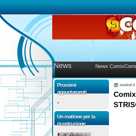
News
(1163)
News ComixComu
Prossimi
martedì 6
appuntamenti
ComixC
STRI
*
Un mattone per la
ricostruzione