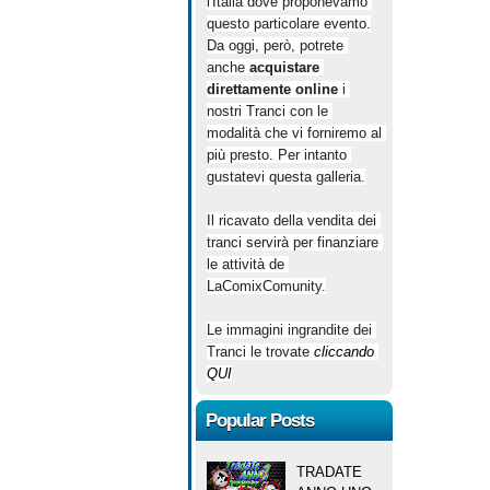
l'Italia dove proponevamo 
questo particolare evento.
Da oggi, però, potrete 
anche 
acquistare 
direttamente online
 i 
nostri Tranci con le 
modalità che vi forniremo al 
più presto. Per intanto 
gustatevi questa galleria.
Il ricavato della vendita dei 
tranci servirà per finanziare 
le attività de 
LaComixComunity.
Le immagini ingrandite dei 
Tranci le trovate 
cliccando 
QUI
Popular Posts
TRADATE