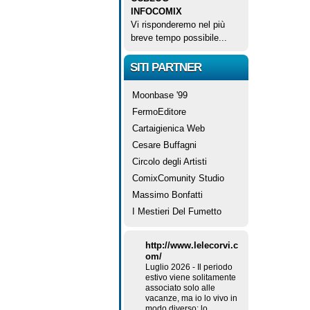
INFOCOMIX
Vi risponderemo nel più
breve tempo possibile...
SITI PARTNER
Moonbase '99
FermoEditore
Cartaigienica Web
Cesare Buffagni
Circolo degli Artisti
ComixComunity Studio
Massimo Bonfatti
I Mestieri Del Fumetto
http://www.lelecorvi.c
om/
Luglio 2026
-
Il periodo
estivo viene solitamente
associato solo alle
vacanze, ma io lo vivo in
modo diverso: lo