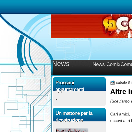
News
(1163)
News ComixComu
Prossimi
sabato 8
appuntamenti
Altre 
*
Riceviamo 
Un mattone per la
Cari amici,
ricostruzione
eccovi altri