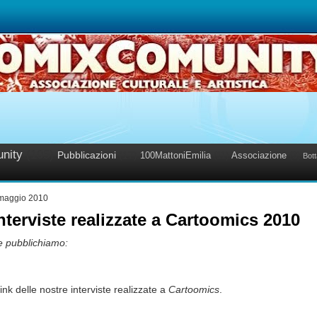
nity
(105)
Pubblicazioni
(17)
100MattoniEmilia
(11)
Associazione
(3)
Bott
 maggio 2010
interviste realizzate a Cartoomics 2010
e pubblichiamo:
 link delle nostre interviste realizzate a
Cartoomics
.