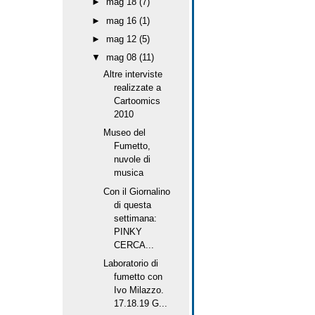
►
mag 18
(7)
►
mag 16
(1)
►
mag 12
(5)
▼
mag 08
(11)
Altre interviste
realizzate a
Cartoomics
2010
Museo del
Fumetto,
nuvole di
musica
Con il Giornalino
di questa
settimana:
PINKY
CERCA...
Laboratorio di
fumetto con
Ivo Milazzo.
17.18.19 G...