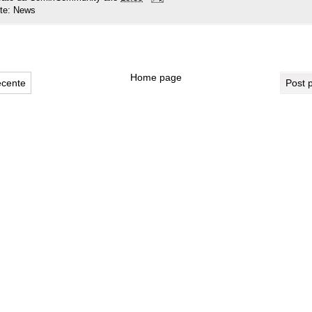
tte:
News
Home page
ecente
Post 