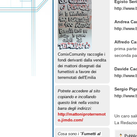
Egisto Ser
http://www
Andrea Car
http://www
Alfredo Cas
prima part
ComixComunity raccoglie i
seconda pa
fondi derivanti dalla vendita
dei mattoni disegnati dai
Davide Cac
fumettisti a favore dei
http://www
terremotati dell'Emilia
Sergio Pig
Potrete accedere al sito
http://www
copiando e incollando
questo link nella vostra
barra degli indirizzi:
http://mattoniproterremot
Un caro sal
o.jimdo.com/
La Redazio
Cosa sono i "
Fumetti al 
Pubbli