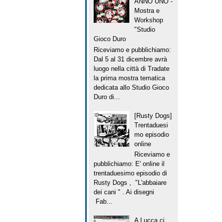
ANNO UNO -
Mostra e
Workshop
"Studio
Gioco Duro
Riceviamo e pubblichiamo:
Dal 5 al 31 dicembre avrà
luogo nella città di Tradate
la prima mostra tematica
dedicata allo Studio Gioco
Duro di...
[Rusty Dogs]
Trentaduesi
mo episodio
online
Riceviamo e
pubblichiamo: E' online il
trentaduesimo episodio di
Rusty Dogs , "L'abbaiare
dei cani " . Ai disegni
Fab...
A Lucca ci